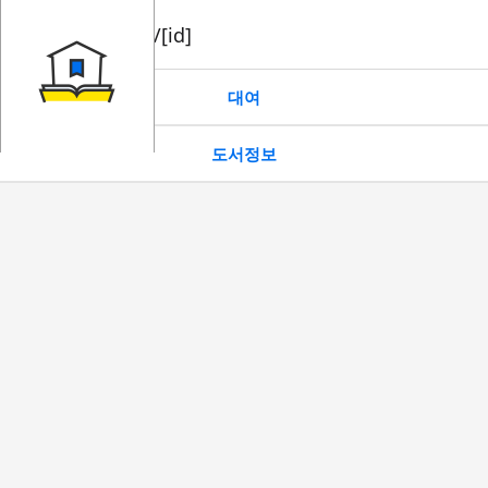
book/rent/[id]
대여
도서정보