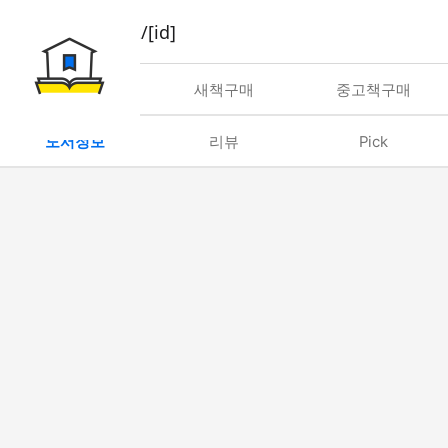
book/rent/[id]
대여
새책구매
중고책구매
도서정보
리뷰
Pick