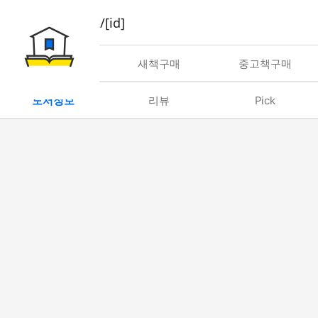
book/rent/[id]
대여
새책구매
중고책구매
도서정보
리뷰
Pick