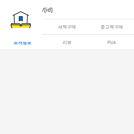
book/rent/[id]
대여
새책구매
중고책구매
도서정보
리뷰
Pick