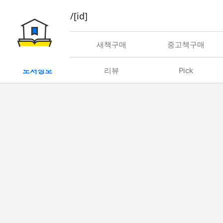
book/rent/[id]
대여
새책구매
중고책구매
도서정보
리뷰
Pick