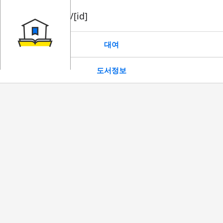
book/rent/[id]
대여
도서정보