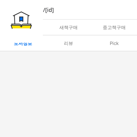
book/rent/[id]
대여
새책구매
중고책구매
도서정보
리뷰
Pick