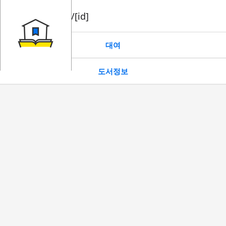
book/rent/[id]
대여
도서정보