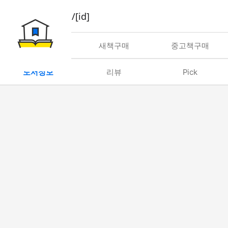
book/rent/[id]
대여
새책구매
중고책구매
도서정보
리뷰
Pick