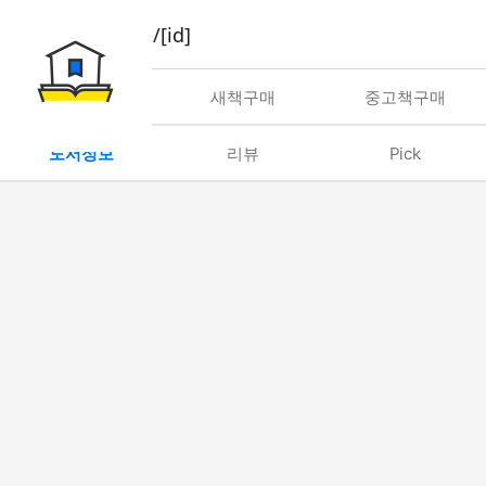
book/rent/[id]
대여
새책구매
중고책구매
도서정보
리뷰
Pick