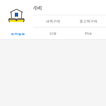
book/rent/[id]
대여
새책구매
중고책구매
도서정보
리뷰
Pick