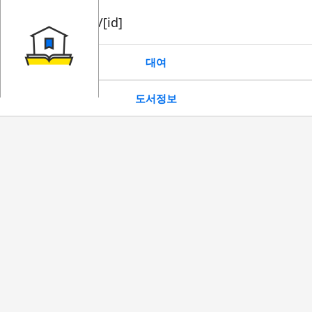
book/rent/[id]
대여
도서정보