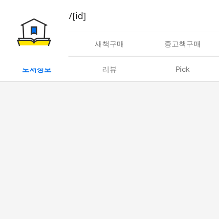
book/rent/[id]
대여
새책구매
중고책구매
도서정보
리뷰
Pick