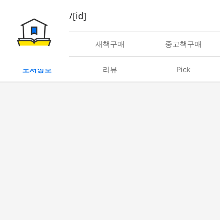
book/rent/[id]
대여
새책구매
중고책구매
도서정보
리뷰
Pick