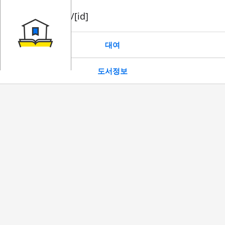
book/rent/[id]
대여
도서정보