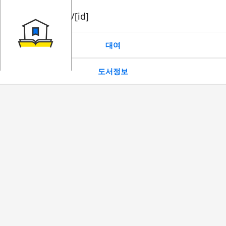
book/rent/[id]
대여
도서정보