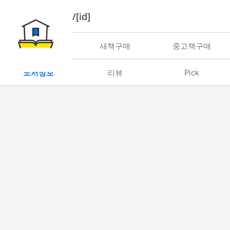
book/rent/[id]
대여
새책구매
중고책구매
도서정보
리뷰
Pick