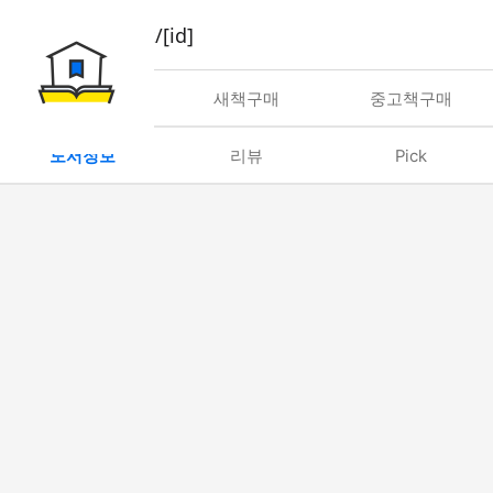
book/rent/[id]
대여
새책구매
중고책구매
도서정보
리뷰
Pick