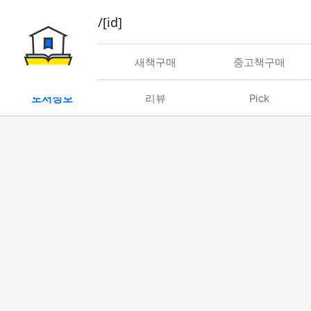
book/rent/[id]
대여
새책구매
중고책구매
도서정보
리뷰
Pick