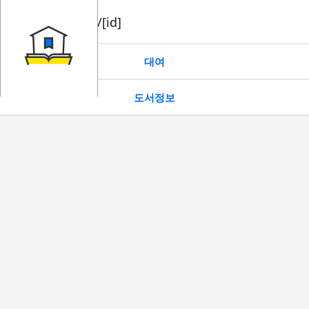
book/rent/[id]
대여
도서정보