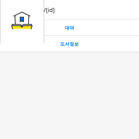
book/rent/[id]
대여
도서정보