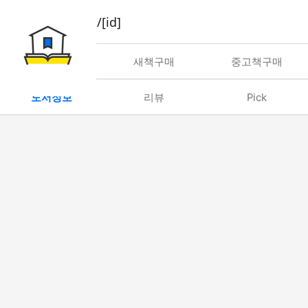
book/rent/[id]
대여
새책구매
중고책구매
도서정보
리뷰
Pick