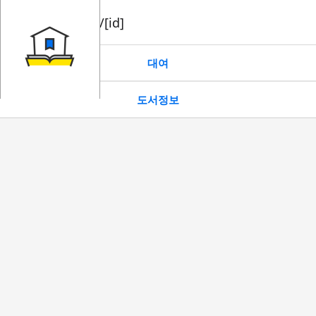
book/rent/[id]
대여
도서정보