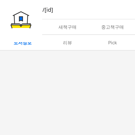
book/rent/[id]
대여
새책구매
중고책구매
도서정보
리뷰
Pick