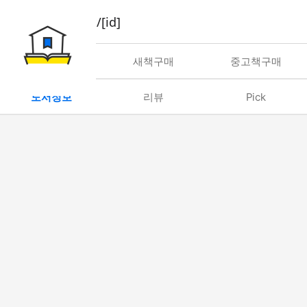
book/rent/[id]
대여
새책구매
중고책구매
도서정보
리뷰
Pick