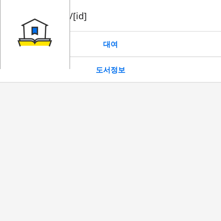
book/rent/[id]
대여
도서정보