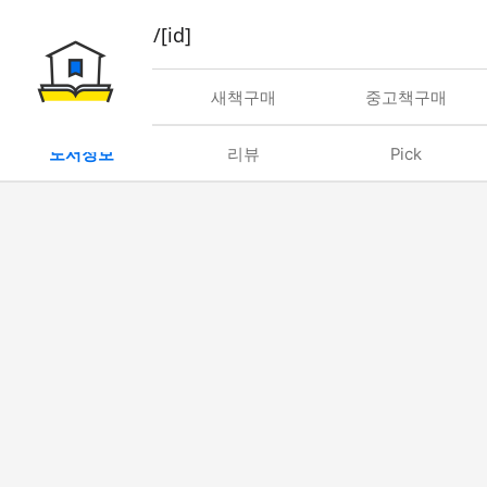
book/rent/[id]
대여
새책구매
중고책구매
도서정보
리뷰
Pick