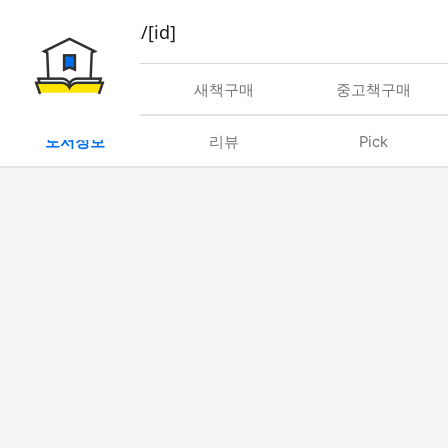
book/rent/[id]
대여
새책구매
중고책구매
도서정보
리뷰
Pick