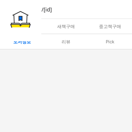
book/rent/[id]
대여
새책구매
중고책구매
도서정보
리뷰
Pick