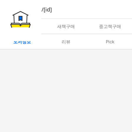
book/rent/[id]
대여
새책구매
중고책구매
도서정보
리뷰
Pick