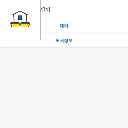
book/rent/[id]
대여
도서정보