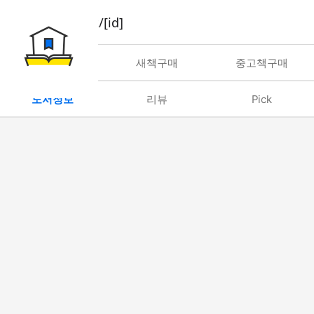
book/rent/[id]
대여
새책구매
중고책구매
도서정보
리뷰
Pick