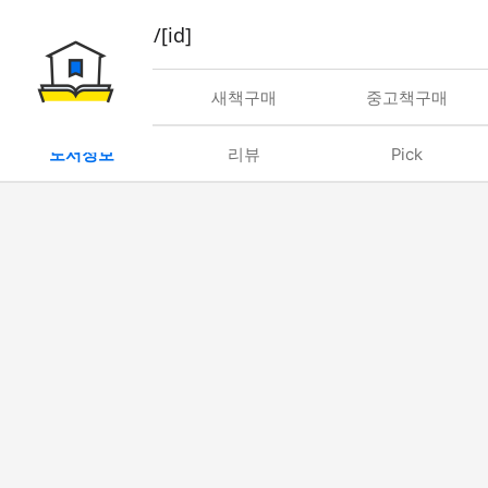
book/rent/[id]
대여
새책구매
중고책구매
도서정보
리뷰
Pick