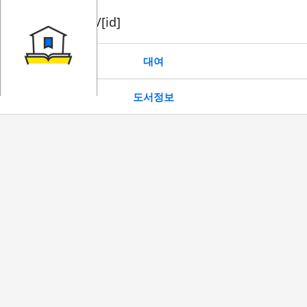
book/rent/[id]
대여
도서정보