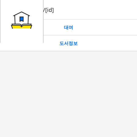
book/rent/[id]
대여
도서정보