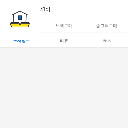
book/rent/[id]
대여
새책구매
중고책구매
도서정보
리뷰
Pick