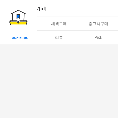
book/rent/[id]
대여
새책구매
중고책구매
도서정보
리뷰
Pick