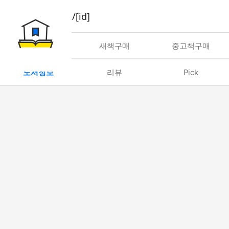
book/rent/[id]
대여
새책구매
중고책구매
도서정보
리뷰
Pick