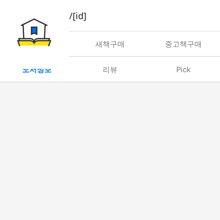
book/rent/[id]
대여
새책구매
중고책구매
도서정보
리뷰
Pick