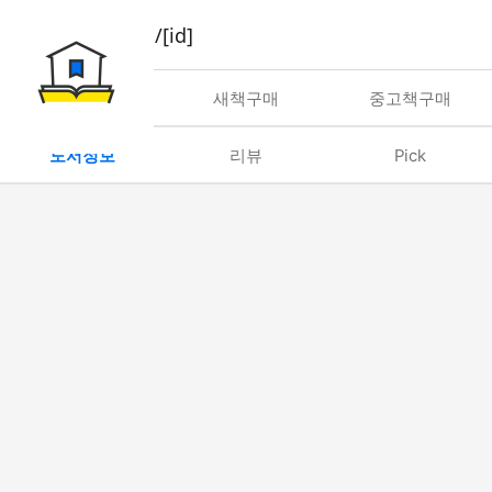
book/rent/[id]
대여
새책구매
중고책구매
도서정보
리뷰
Pick