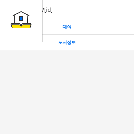
book/rent/[id]
대여
도서정보