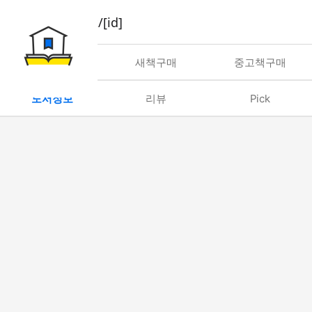
book/rent/[id]
대여
새책구매
중고책구매
도서정보
리뷰
Pick