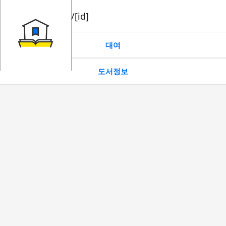
book/rent/[id]
대여
도서정보