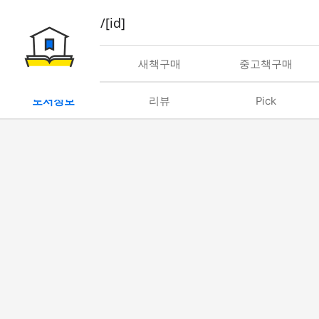
book/rent/[id]
대여
새책구매
중고책구매
도서정보
리뷰
Pick