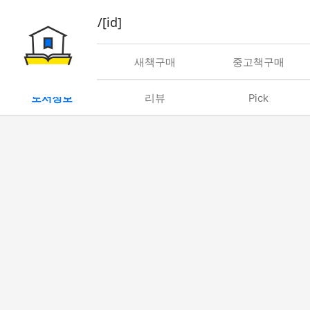
book/rent/[id]
대여
새책구매
중고책구매
도서정보
리뷰
Pick