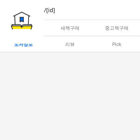
book/rent/[id]
대여
새책구매
중고책구매
도서정보
리뷰
Pick