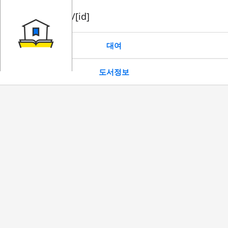
book/rent/[id]
대여
도서정보