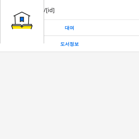
book/rent/[id]
대여
도서정보