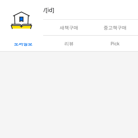
book/rent/[id]
대여
새책구매
중고책구매
도서정보
리뷰
Pick