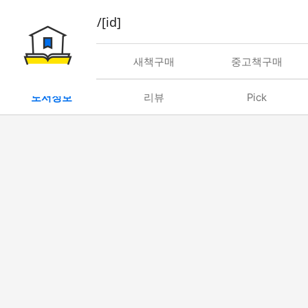
book/rent/[id]
대여
새책구매
중고책구매
도서정보
리뷰
Pick